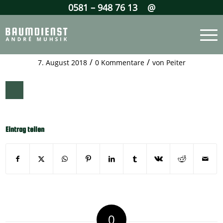
0581 – 948 76 13
@
/
/
7. August 2018
0 Kommentare
von
Peiter
Eintrag teilen
0