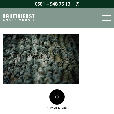
0581 – 948 76 13
@
0
KOMMENTARE